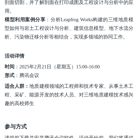
剖面切割，并了解剖面在打印成图及工程设计与分析中的应
用。
模型利用案例分享
：分析
Leapfrog Works
构建的三维地质模
型如何与岩土工程设计与分析、建筑信息模型、地下水流分
析、污染物迁移分析等相结合，实现多领域的协同工作。
活动详情
时间
：
2025
年
2
月
21
日（星期五）
15:00-16:00
形式
：
腾讯会议
适合人群：
地质建模领域的工程师和技术专家、
从事土木工
程、采矿、能源开发的技术人员、
对三维地质建模技术感兴
趣的高校师生
参与方式
请提前下载并
安装腾讯会议
软件，活动开始前，我们将通过