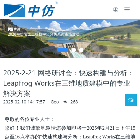
2025-2-21 网络研讨会：快速构建与分析：
Leapfrog Works在三维地质建模中的专业
解决方案
2025-02-10 14:17:57
iGeo
268
尊敬的各位专业人士：
您好！我们诚挚地邀请您参加即将于
2025
年
2
月
21
日下午
15
点至
16
点举办的
“
快速构建与分析：
Leapfrog Works
在三维地