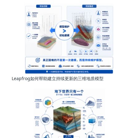
Leapfrog如何帮助建立持续更新的三维地质模型