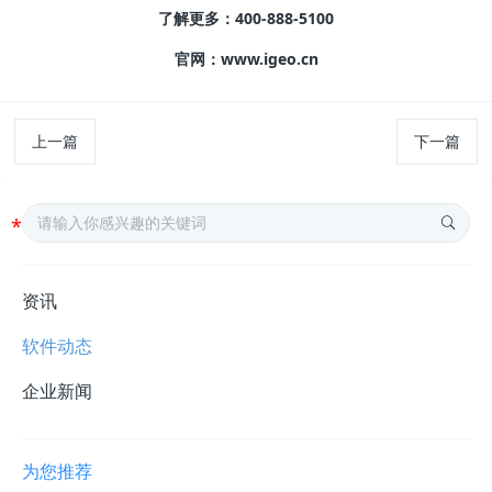
了解更多：400-888-5100
官网：www.igeo.cn
上一篇
下一篇
资讯
软件动态
企业新闻
为您推荐